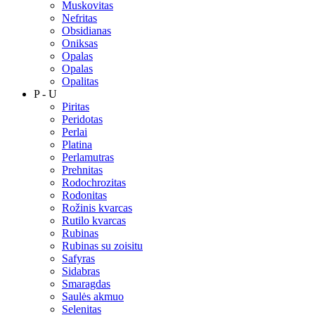
Muskovitas
Nefritas
Obsidianas
Oniksas
Opalas
Opalas
Opalitas
P - U
Piritas
Peridotas
Perlai
Platina
Perlamutras
Prehnitas
Rodochrozitas
Rodonitas
Rožinis kvarcas
Rutilo kvarcas
Rubinas
Rubinas su zoisitu
Safyras
Sidabras
Smaragdas
Saulės akmuo
Selenitas