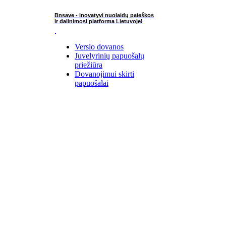
Bnsave - inovatyvi nuolaidų paieškos
ir dalinimosi platforma Lietuvoje!
Verslo dovanos
Juvelyrinių papuošalų
priežiūra
Dovanojimui skirti
papuošalai