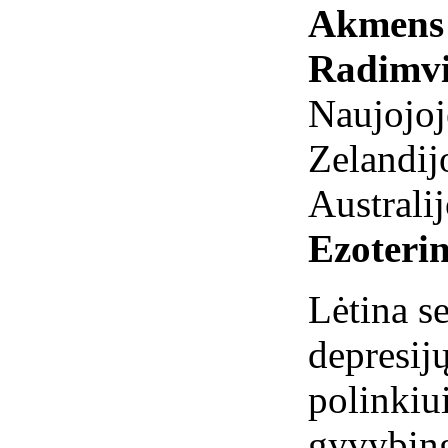
Akmens 
Radimvi
Naujojoj
Zelandijo
Australij
Ezoterin
Lėtina s
depresijų
polinkiu
gyvybin