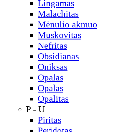
Lingamas
Malachitas
Mėnulio akmuo
Muskovitas
Nefritas
Obsidianas
Oniksas
Opalas
Opalas
Opalitas
P - U
Piritas
Peridotas