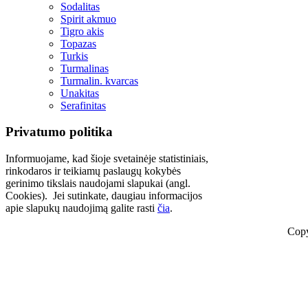
Sodalitas
Spirit akmuo
Tigro akis
Topazas
Turkis
Turmalinas
Turmalin. kvarcas
Unakitas
Serafinitas
Privatumo politika
Informuojame, kad šioje svetainėje statistiniais,
rinkodaros ir teikiamų paslaugų kokybės
gerinimo tikslais naudojami slapukai (angl.
Cookies). Jei sutinkate, daugiau informacijos
apie slapukų naudojimą galite rasti
čia
.
Copy