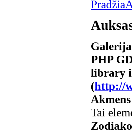
Pradžia
A
Auksa
Galerija
PHP GD 
library i
(
http://
Akmens
Tai elem
Zodiako