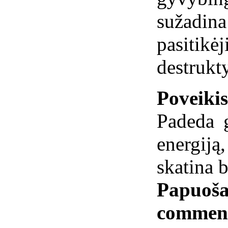
sužadina
pasitikėj
destrukt
Poveiki
Padeda 
energij
skatina 
Papuoša
commen