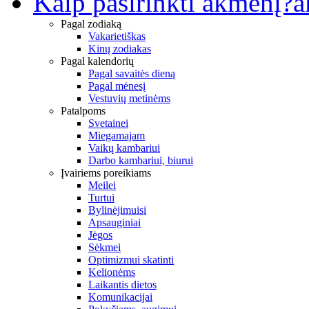
Kaip pasirinkti akmenį?
a
Pagal zodiaką
Vakarietiškas
Kinų zodiakas
Pagal kalendorių
Pagal savaitės dieną
Pagal mėnesį
Vestuvių metinėms
Patalpoms
Svetainei
Miegamajam
Vaikų kambariui
Darbo kambariui, biurui
Įvairiems poreikiams
Meilei
Turtui
Bylinėjimuisi
Apsauginiai
Jėgos
Sėkmei
Optimizmui skatinti
Kelionėms
Laikantis dietos
Komunikacijai