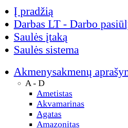
Į pradžią
Darbas LT - Darbo pasiū
Saulės įtaką
Saulės sistema
Akmenys
akmenų aprašy
A - D
Ametistas
Akvamarinas
Agatas
Amazonitas