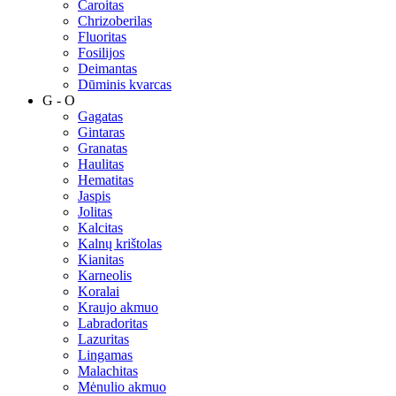
Čaroitas
Chrizoberilas
Fluoritas
Fosilijos
Deimantas
Dūminis kvarcas
G - O
Gagatas
Gintaras
Granatas
Haulitas
Hematitas
Jaspis
Jolitas
Kalcitas
Kalnų krištolas
Kianitas
Karneolis
Koralai
Kraujo akmuo
Labradoritas
Lazuritas
Lingamas
Malachitas
Mėnulio akmuo