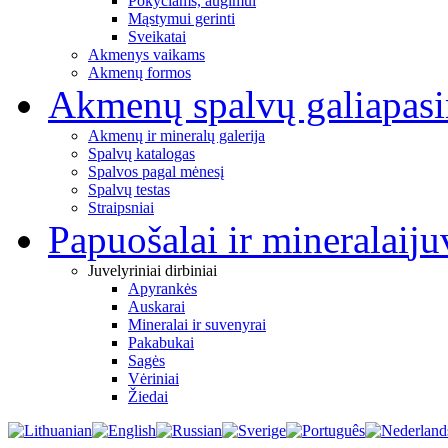
Pokyčiams, augimui
Mąstymui gerinti
Sveikatai
Akmenys vaikams
Akmenų formos
Akmenų spalvų galia
pas
Akmenų ir mineralų galerija
Spalvų katalogas
Spalvos pagal mėnesį
Spalvų testas
Straipsniai
Papuošalai ir mineralai
ju
Juvelyriniai dirbiniai
Apyrankės
Auskarai
Mineralai ir suvenyrai
Pakabukai
Sagės
Vėriniai
Žiedai