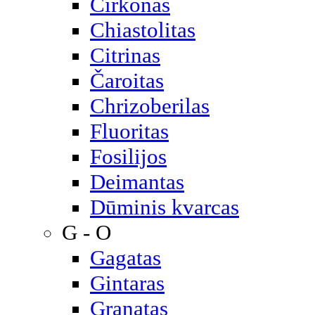
Cirkonas
Chiastolitas
Citrinas
Čaroitas
Chrizoberilas
Fluoritas
Fosilijos
Deimantas
Dūminis kvarcas
G - O
Gagatas
Gintaras
Granatas