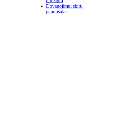
priežiūra
Dovanojimui skirti
papuošalai