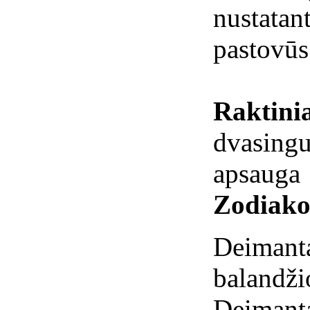
nustatant
pastovūs
Raktinia
dvasing
apsauga
Zodiako
Deimantai
balandži
Deimanta