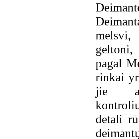
Deimant
Deimanta
melsvi,
geltoni,
pagal M
rinkai y
jie at
kontroli
detali r
deima