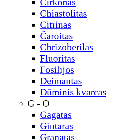
Cirkonas
Chiastolitas
Citrinas
Čaroitas
Chrizoberilas
Fluoritas
Fosilijos
Deimantas
Dūminis kvarcas
G - O
Gagatas
Gintaras
Granatas