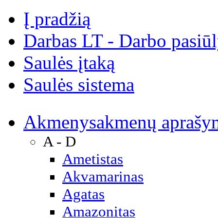
Į pradžią
Darbas LT - Darbo pasiū
Saulės įtaką
Saulės sistema
Akmenys
akmenų aprašy
A - D
Ametistas
Akvamarinas
Agatas
Amazonitas