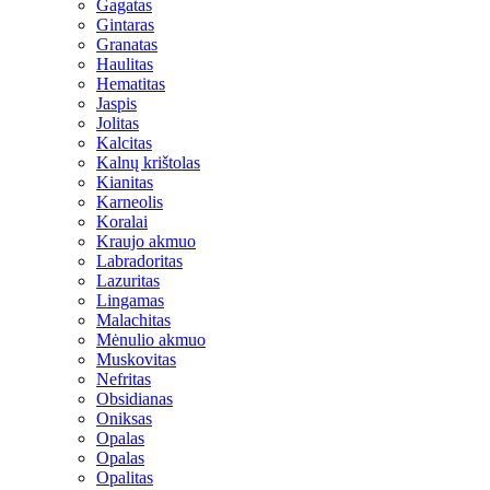
Gagatas
Gintaras
Granatas
Haulitas
Hematitas
Jaspis
Jolitas
Kalcitas
Kalnų krištolas
Kianitas
Karneolis
Koralai
Kraujo akmuo
Labradoritas
Lazuritas
Lingamas
Malachitas
Mėnulio akmuo
Muskovitas
Nefritas
Obsidianas
Oniksas
Opalas
Opalas
Opalitas