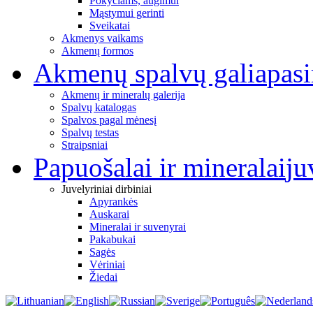
Pokyčiams, augimui
Mąstymui gerinti
Sveikatai
Akmenys vaikams
Akmenų formos
Akmenų spalvų galia
pas
Akmenų ir mineralų galerija
Spalvų katalogas
Spalvos pagal mėnesį
Spalvų testas
Straipsniai
Papuošalai ir mineralai
ju
Juvelyriniai dirbiniai
Apyrankės
Auskarai
Mineralai ir suvenyrai
Pakabukai
Sagės
Vėriniai
Žiedai