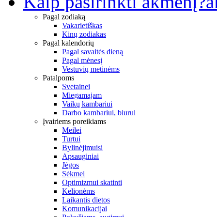
Kaip pasirinkti akmenį?
a
Pagal zodiaką
Vakarietiškas
Kinų zodiakas
Pagal kalendorių
Pagal savaitės dieną
Pagal mėnesį
Vestuvių metinėms
Patalpoms
Svetainei
Miegamajam
Vaikų kambariui
Darbo kambariui, biurui
Įvairiems poreikiams
Meilei
Turtui
Bylinėjimuisi
Apsauginiai
Jėgos
Sėkmei
Optimizmui skatinti
Kelionėms
Laikantis dietos
Komunikacijai