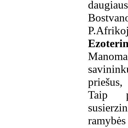
daugiaus
Bostvano
P.Afrikoj
Ezoterin
Manoma,
savinink
priešus,
Taip 
susierzi
ramybės