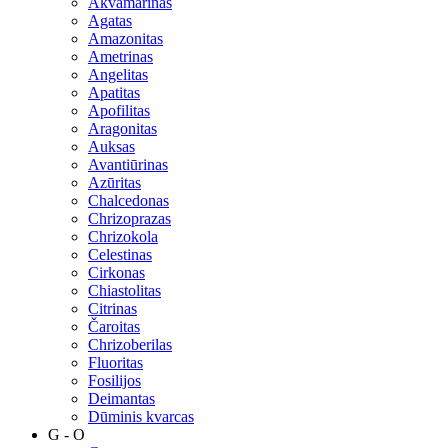
Akvamarinas
Agatas
Amazonitas
Ametrinas
Angelitas
Apatitas
Apofilitas
Aragonitas
Auksas
Avantiūrinas
Azūritas
Chalcedonas
Chrizoprazas
Chrizokola
Celestinas
Cirkonas
Chiastolitas
Citrinas
Čaroitas
Chrizoberilas
Fluoritas
Fosilijos
Deimantas
Dūminis kvarcas
G - O