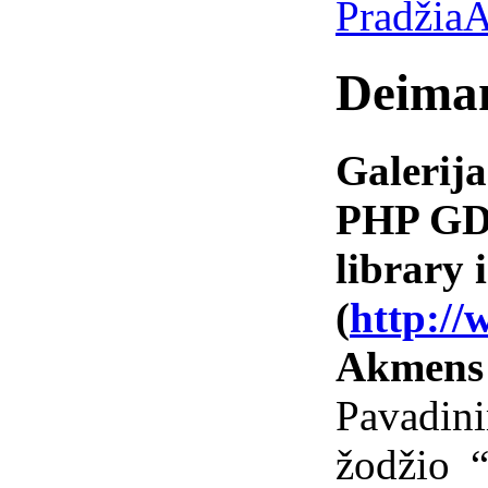
Pradžia
A
Deima
Galerija
PHP GD 
library i
(
http://
Akmens
Pavadin
žodžio 