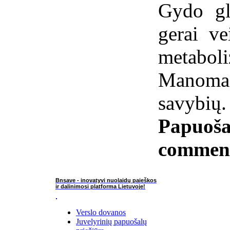
Gydo gl
gerai ve
metabol
Manoma,
savybių.
Papuoša
commen
Bnsave - inovatyvi nuolaidų paieškos
ir dalinimosi platforma Lietuvoje!
Verslo dovanos
Juvelyrinių papuošalų