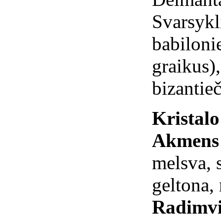
Svarsykl
babiloni
graikus)
bizantie
Kristal
Akmens 
melsva, s
geltona,
Radimvi