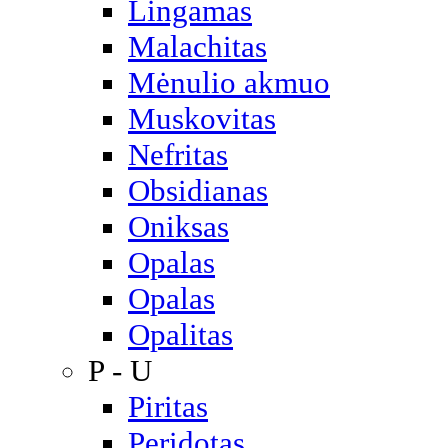
Lingamas
Malachitas
Mėnulio akmuo
Muskovitas
Nefritas
Obsidianas
Oniksas
Opalas
Opalas
Opalitas
P - U
Piritas
Peridotas