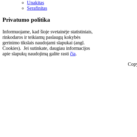
Unakitas
Serafinitas
Privatumo politika
Informuojame, kad šioje svetainėje statistiniais,
rinkodaros ir teikiamų paslaugų kokybės
gerinimo tikslais naudojami slapukai (angl.
Cookies). Jei sutinkate, daugiau informacijos
apie slapukų naudojimą galite rasti
čia
.
Copy