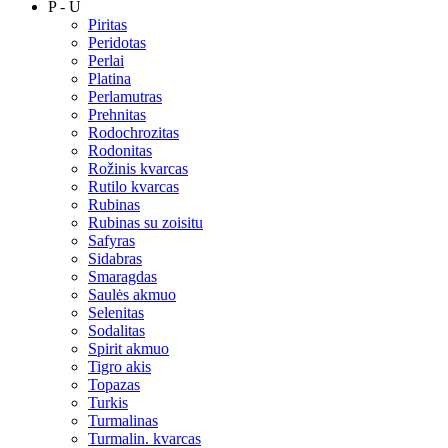
P - U
Piritas
Peridotas
Perlai
Platina
Perlamutras
Prehnitas
Rodochrozitas
Rodonitas
Rožinis kvarcas
Rutilo kvarcas
Rubinas
Rubinas su zoisitu
Safyras
Sidabras
Smaragdas
Saulės akmuo
Selenitas
Sodalitas
Spirit akmuo
Tigro akis
Topazas
Turkis
Turmalinas
Turmalin. kvarcas