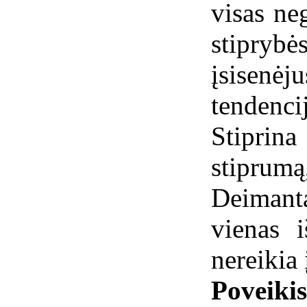
visas ne
stipryb
įsise
tendenci
Stipri
stiprum
Deimanta
vienas 
nereikia 
Poveiki