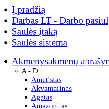
Į pradžią
Darbas LT - Darbo pasiū
Saulės įtaką
Saulės sistema
Akmenys
akmenų aprašy
A - D
Ametistas
Akvamarinas
Agatas
Amazonitas