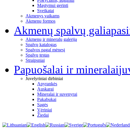
Pokyčiams, augimui
Mąstymui gerinti
Sveikatai
Akmenys vaikams
Akmenų formos
Akmenų spalvų galia
pas
Akmenų ir mineralų galerija
Spalvų katalogas
Spalvos pagal mėnesį
Spalvų testas
Straipsniai
Papuošalai ir mineralai
ju
Juvelyriniai dirbiniai
Apyrankės
Auskarai
Mineralai ir suvenyrai
Pakabukai
Sagės
Vėriniai
Žiedai