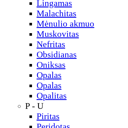
Lingamas
Malachitas
Mėnulio akmuo
Muskovitas
Nefritas
Obsidianas
Oniksas
Opalas
Opalas
Opalitas
P - U
Piritas
Peridotas