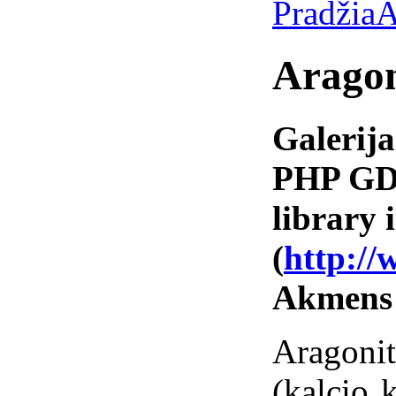
Pradžia
A
Aragon
Galerija
PHP GD 
library i
(
http://
Akmens
Aragon
(kalcio 