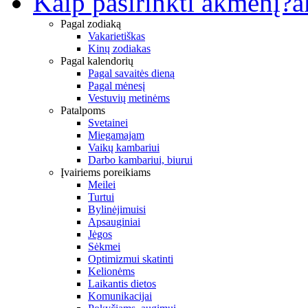
Kaip pasirinkti akmenį?
a
Pagal zodiaką
Vakarietiškas
Kinų zodiakas
Pagal kalendorių
Pagal savaitės dieną
Pagal mėnesį
Vestuvių metinėms
Patalpoms
Svetainei
Miegamajam
Vaikų kambariui
Darbo kambariui, biurui
Įvairiems poreikiams
Meilei
Turtui
Bylinėjimuisi
Apsauginiai
Jėgos
Sėkmei
Optimizmui skatinti
Kelionėms
Laikantis dietos
Komunikacijai