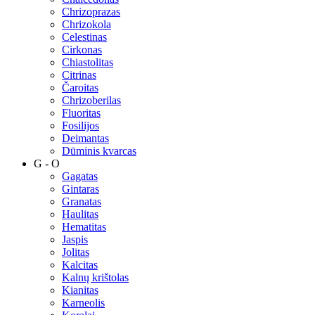
Chrizoprazas
Chrizokola
Celestinas
Cirkonas
Chiastolitas
Citrinas
Čaroitas
Chrizoberilas
Fluoritas
Fosilijos
Deimantas
Dūminis kvarcas
G - O
Gagatas
Gintaras
Granatas
Haulitas
Hematitas
Jaspis
Jolitas
Kalcitas
Kalnų krištolas
Kianitas
Karneolis