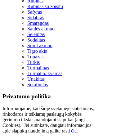
Rubinas
Rubinas su zoisitu
Safyras
Sidabras
Smaragdas
Saulės akmuo
Selenitas
Sodalitas
Spirit akmuo
Tigro akis
Topazas
Turkis
Turmalinas
Turmalin. kvarcas
Unakitas
Serafinitas
Privatumo politika
Informuojame, kad šioje svetainėje statistiniais,
rinkodaros ir teikiamų paslaugų kokybės
gerinimo tikslais naudojami slapukai (angl.
Cookies). Jei sutinkate, daugiau informacijos
apie slapukų naudojimą galite rasti
čia
.