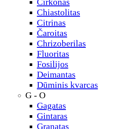
Cirkonas
Chiastolitas
Citrinas
Čaroitas
Chrizoberilas
Fluoritas
Fosilijos
Deimantas
Dūminis kvarcas
G - O
Gagatas
Gintaras
Granatas