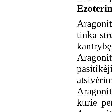
Ezoterin
Aragonit
tinka st
kantrybę
Aragon
pasiti
atsivė
Aragoni
kurie pe