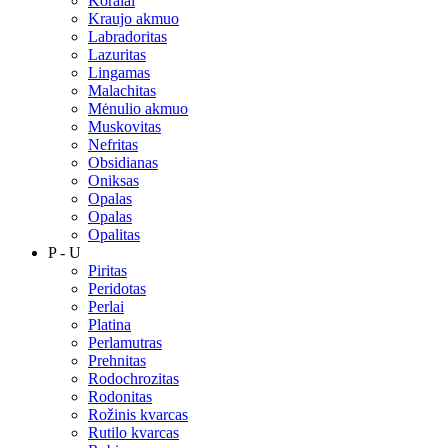
Koralai
Kraujo akmuo
Labradoritas
Lazuritas
Lingamas
Malachitas
Mėnulio akmuo
Muskovitas
Nefritas
Obsidianas
Oniksas
Opalas
Opalas
Opalitas
P - U
Piritas
Peridotas
Perlai
Platina
Perlamutras
Prehnitas
Rodochrozitas
Rodonitas
Rožinis kvarcas
Rutilo kvarcas