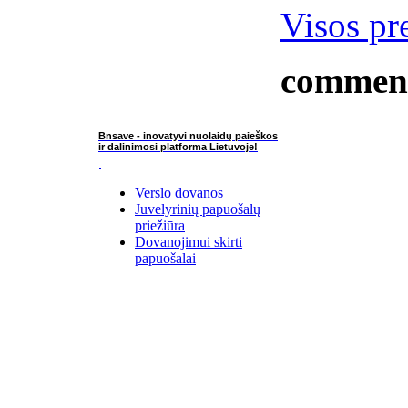
Visos pr
commen
Bnsave - inovatyvi nuolaidų paieškos
ir dalinimosi platforma Lietuvoje!
Verslo dovanos
Juvelyrinių papuošalų
priežiūra
Dovanojimui skirti
papuošalai