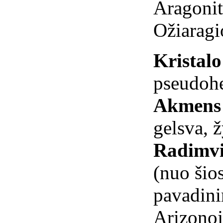
Aragonit
Ožiarag
Kristal
pseudohe
Akmens 
gelsva, ž
Radimvi
(nuo šio
pavadini
Arizonoj