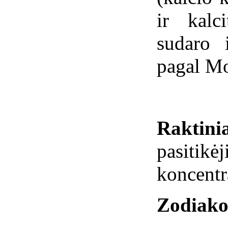
ir kalc
sudaro 
pagal Mo
Raktini
pasitik
koncentr
Zodiako