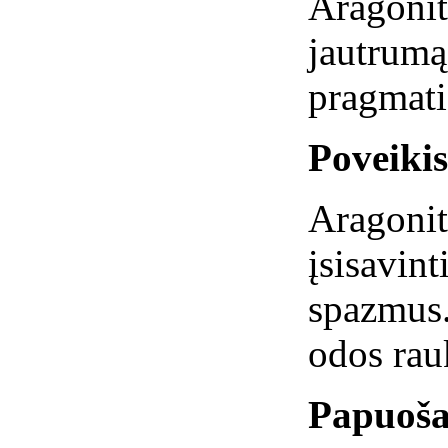
Aragon
jautru
pragmati
Poveiki
Aragonit
įsisavin
spazmus.
odos rau
Papuoša