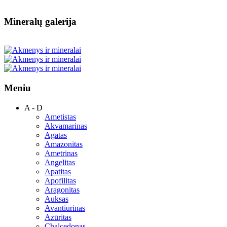
Mineralų galerija
Meniu
A - D
Ametistas
Akvamarinas
Agatas
Amazonitas
Ametrinas
Angelitas
Apatitas
Apofilitas
Aragonitas
Auksas
Avantiūrinas
Azūritas
Chalcedonas