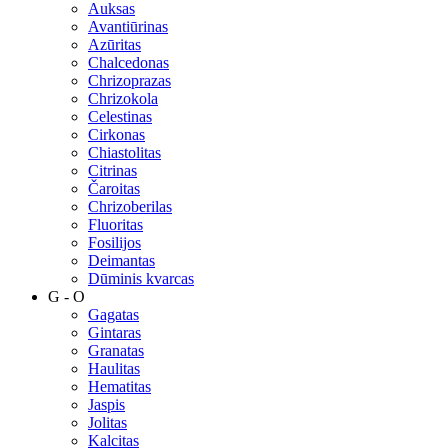
Auksas
Avantiūrinas
Azūritas
Chalcedonas
Chrizoprazas
Chrizokola
Celestinas
Cirkonas
Chiastolitas
Citrinas
Čaroitas
Chrizoberilas
Fluoritas
Fosilijos
Deimantas
Dūminis kvarcas
G - O
Gagatas
Gintaras
Granatas
Haulitas
Hematitas
Jaspis
Jolitas
Kalcitas