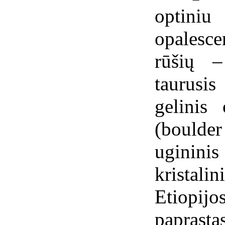
optin
opalesce
rūšių –
taurusis
gelinis
(bould
ugininis
kristal
Etiopijo
papras