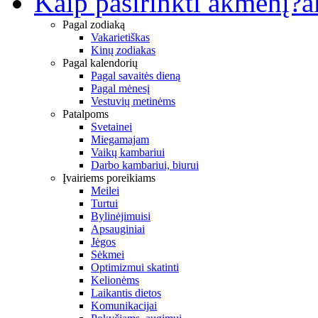
Kaip pasirinkti akmenį?
a
Pagal zodiaką
Vakarietiškas
Kinų zodiakas
Pagal kalendorių
Pagal savaitės dieną
Pagal mėnesį
Vestuvių metinėms
Patalpoms
Svetainei
Miegamajam
Vaikų kambariui
Darbo kambariui, biurui
Įvairiems poreikiams
Meilei
Turtui
Bylinėjimuisi
Apsauginiai
Jėgos
Sėkmei
Optimizmui skatinti
Kelionėms
Laikantis dietos
Komunikacijai