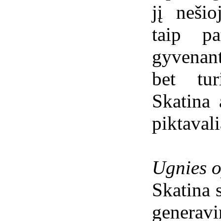
jį neši
taip pa
gyvenan
bet tur
Skatina 
piktava
Ugnies o
Skatina 
generavi