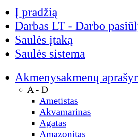
Į pradžią
Darbas LT - Darbo pasiū
Saulės įtaką
Saulės sistema
Akmenys
akmenų aprašy
A - D
Ametistas
Akvamarinas
Agatas
Amazonitas