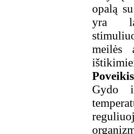
opalą s
yra la
stimuli
meilės 
ištikimi
Poveiki
Gydo in
tempera
reguli
organizm