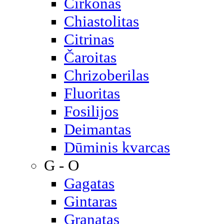
Cirkonas
Chiastolitas
Citrinas
Čaroitas
Chrizoberilas
Fluoritas
Fosilijos
Deimantas
Dūminis kvarcas
G - O
Gagatas
Gintaras
Granatas