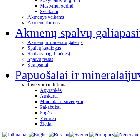
Pokyčiams, augimui
Mąstymui gerinti
Sveikatai
Akmenys vaikams
Akmenų formos
Akmenų spalvų galia
pas
Akmenų ir mineralų galerija
Spalvų katalogas
Spalvos pagal mėnesį
Spalvų testas
Straipsniai
Papuošalai ir mineralai
ju
Juvelyriniai dirbiniai
Apyrankės
Auskarai
Mineralai ir suvenyrai
Pakabukai
Sagės
Vėriniai
Žiedai