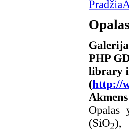
Pradžia
A
Opala
Galerija
PHP GD 
library i
(
http://
Akmens
Opalas 
(SiO
),
2