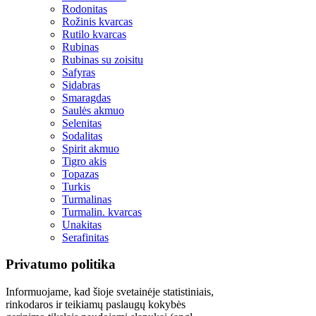
Rodonitas
Rožinis kvarcas
Rutilo kvarcas
Rubinas
Rubinas su zoisitu
Safyras
Sidabras
Smaragdas
Saulės akmuo
Selenitas
Sodalitas
Spirit akmuo
Tigro akis
Topazas
Turkis
Turmalinas
Turmalin. kvarcas
Unakitas
Serafinitas
Privatumo politika
Informuojame, kad šioje svetainėje statistiniais,
rinkodaros ir teikiamų paslaugų kokybės