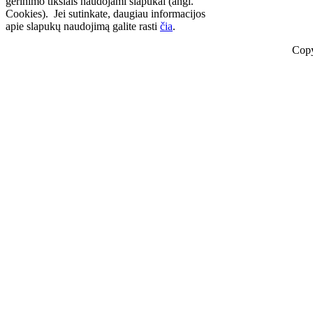
gerinimo tikslais naudojami slapukai (angl.
Cookies). Jei sutinkate, daugiau informacijos
apie slapukų naudojimą galite rasti
čia
.
Copy