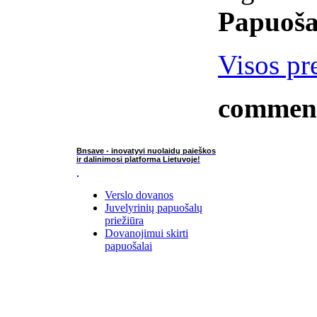
Papuoša
Visos pr
commen
Bnsave - inovatyvi nuolaidų paieškos
ir dalinimosi platforma Lietuvoje!
Verslo dovanos
Juvelyrinių papuošalų
priežiūra
Dovanojimui skirti
papuošalai