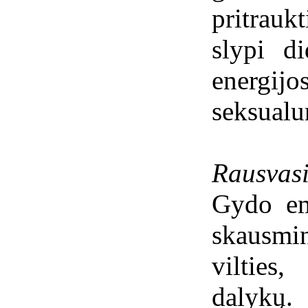
pritrauk
slypi d
energij
seksualu
Rausvasi
Gydo emo
skausmi
vilties
dalykų.