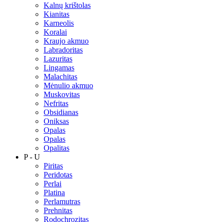
Kalnų krištolas
Kianitas
Karneolis
Koralai
Kraujo akmuo
Labradoritas
Lazuritas
Lingamas
Malachitas
Mėnulio akmuo
Muskovitas
Nefritas
Obsidianas
Oniksas
Opalas
Opalas
Opalitas
P - U
Piritas
Peridotas
Perlai
Platina
Perlamutras
Prehnitas
Rodochrozitas