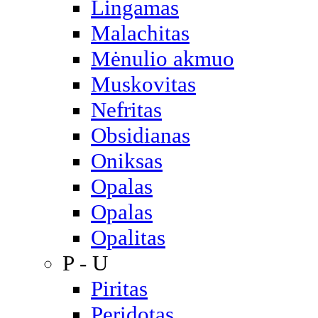
Lingamas
Malachitas
Mėnulio akmuo
Muskovitas
Nefritas
Obsidianas
Oniksas
Opalas
Opalas
Opalitas
P - U
Piritas
Peridotas