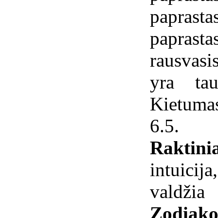
papras
paprasta
rausvasi
yra tau
Kietuma
6.5.
Raktini
intuicij
valdžia
Zodiako