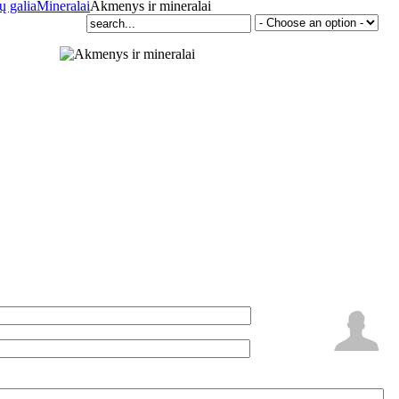
 galia
Mineralai
Akmenys ir mineralai