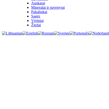
Auskarai
Mineralai ir suvenyrai
Pakabukai
Sagės
Vėriniai
Žiedai