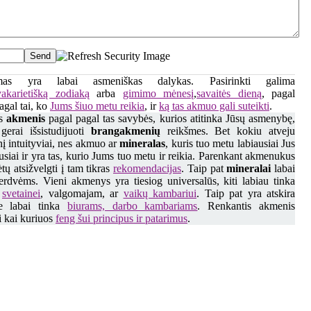
Send
kimas yra labai asmeniškas dalykas. Pasirinkti galima
vakarietišką zodiaką
arba
gimimo mėnesį
,
savaitės dieną
, pagal
pagal tai, ko
Jums šiuo metu reikia
, ir
ką tas akmuo gali suteikti
.
is
akmenis
pagal pagal tas savybės, kurios atitinka Jūsų asmenybę,
gerai išsistudijuoti
brangakmenių
reikšmes. Bet kokiu atveju
nį intuityviai, nes akmuo ar
mineralas
, kuris tuo metu labiausiai Jus
iausiai ir yra tas, kurio Jums tuo metu ir reikia. Parenkant akmenukus
tų atsižvelgti į tam tikras
rekomendacijas
. Taip pat
mineralai
labai
rdvėms. Vieni akmenys yra tiesiog universalūs, kiti labiau tinka
,
svetainei
, valgomajam, ar
vaikų kambariui
. Taip pat yra atskira
e labai tinka
biurams, darbo kambariams
. Renkantis akmenis
i kai kuriuos
feng šui principus ir patarimus
.