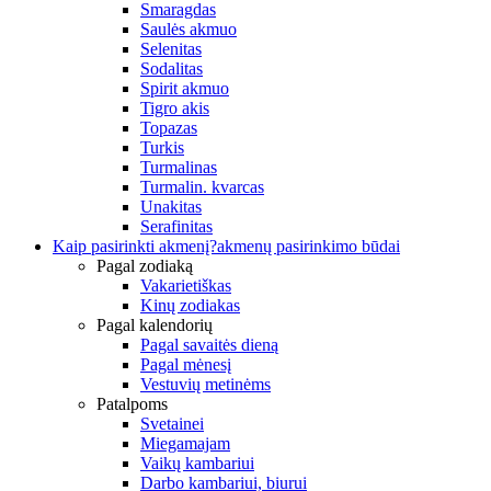
Smaragdas
Saulės akmuo
Selenitas
Sodalitas
Spirit akmuo
Tigro akis
Topazas
Turkis
Turmalinas
Turmalin. kvarcas
Unakitas
Serafinitas
Kaip pasirinkti akmenį?
akmenų pasirinkimo būdai
Pagal zodiaką
Vakarietiškas
Kinų zodiakas
Pagal kalendorių
Pagal savaitės dieną
Pagal mėnesį
Vestuvių metinėms
Patalpoms
Svetainei
Miegamajam
Vaikų kambariui
Darbo kambariui, biurui