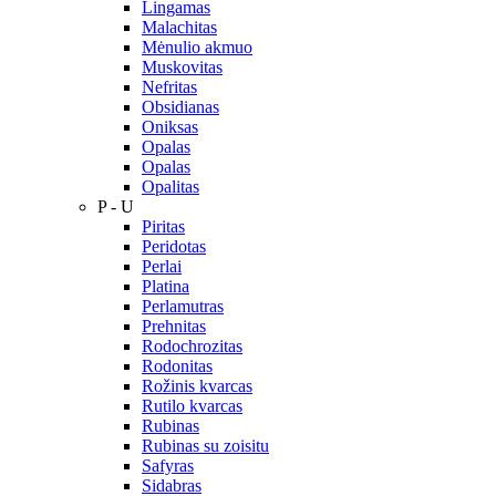
Lingamas
Malachitas
Mėnulio akmuo
Muskovitas
Nefritas
Obsidianas
Oniksas
Opalas
Opalas
Opalitas
P - U
Piritas
Peridotas
Perlai
Platina
Perlamutras
Prehnitas
Rodochrozitas
Rodonitas
Rožinis kvarcas
Rutilo kvarcas
Rubinas
Rubinas su zoisitu
Safyras
Sidabras