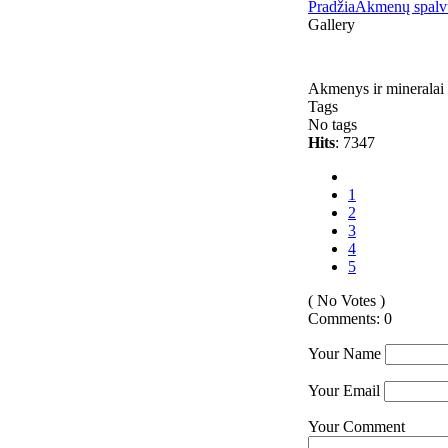
Pradžia
Akmenų spalvų
Gallery
Akmenys ir mineralai
Tags
No tags
Hits
: 7347
1
2
3
4
5
( No Votes )
Comments: 0
Your Name
Your Email
Your Comment