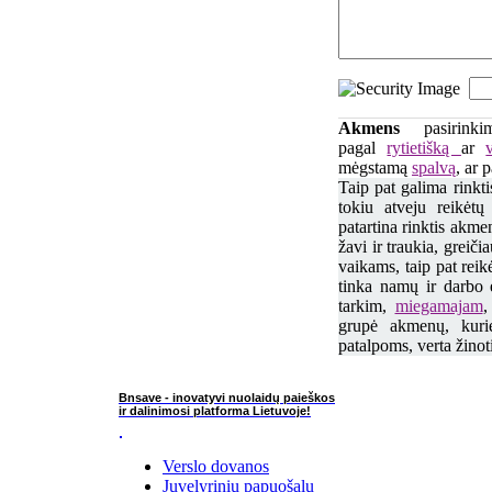
Akmens
pasirin
pagal
rytietišką
ar
mėgstamą
spalvą
, ar 
Taip pat galima rinkt
tokiu atveju reikėtų 
patartina rinktis akme
žavi ir traukia, greič
vaikams, taip pat reikė
tinka namų ir darbo e
tarkim,
miegamajam
grupė akmenų, kuri
patalpoms, verta žinot
Bnsave - inovatyvi nuolaidų paieškos
ir dalinimosi platforma Lietuvoje!
Verslo dovanos
Juvelyrinių papuošalų