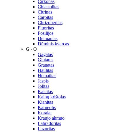
Cirkonas
Chiastolitas
Citrinas
Čaroitas
Chrizoberilas
Fluoritas
Fosilijos
Deimantas
Dūminis kvarcas
G - O
Gagatas
Gintaras
Granatas
Haulitas
Hematitas
Jaspis
Jolitas
Kalcitas
Kalnų krištolas
Kianitas
Karneolis
Koralai
Kraujo akmuo
Labradoritas
Lazuritas