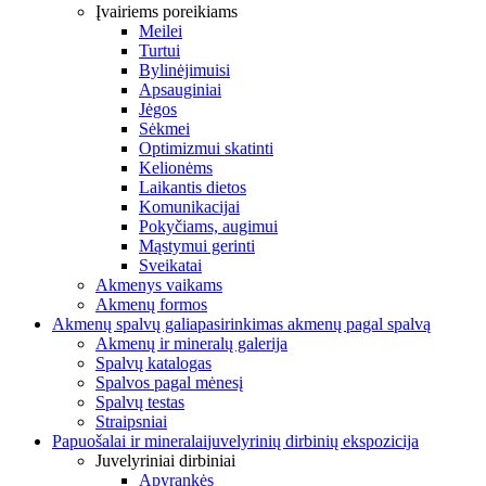
Įvairiems poreikiams
Meilei
Turtui
Bylinėjimuisi
Apsauginiai
Jėgos
Sėkmei
Optimizmui skatinti
Kelionėms
Laikantis dietos
Komunikacijai
Pokyčiams, augimui
Mąstymui gerinti
Sveikatai
Akmenys vaikams
Akmenų formos
Akmenų spalvų galia
pasirinkimas akmenų pagal spalvą
Akmenų ir mineralų galerija
Spalvų katalogas
Spalvos pagal mėnesį
Spalvų testas
Straipsniai
Papuošalai ir mineralai
juvelyrinių dirbinių ekspozicija
Juvelyriniai dirbiniai
Apyrankės