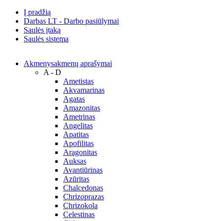
Į pradžią
Darbas LT - Darbo pasiūlymai
Saulės įtaką
Saulės sistema
Akmenys
akmenų aprašymai
A - D
Ametistas
Akvamarinas
Agatas
Amazonitas
Ametrinas
Angelitas
Apatitas
Apofilitas
Aragonitas
Auksas
Avantiūrinas
Azūritas
Chalcedonas
Chrizoprazas
Chrizokola
Celestinas