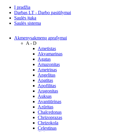
Į pradžią
Darbas LT - Darbo pasiūlymai
Saulės įtaką
Saulės sistema
Akmenys
akmenų aprašymai
A - D
Ametistas
Akvamarinas
Agatas
Amazonitas
Ametrinas
Angelitas
Apatitas
Apofilitas
Aragonitas
Auksas
Avantiūrinas
Azūritas
Chalcedonas
Chrizoprazas
Chrizokola
Celestinas