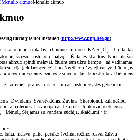
O
Mėnulio akmuo
Mėnulio akmuo
akmuo
ing library is not installed (
http://www.php.net/gd
)
io aliuminio silikatas, chaminė formulė KAlSi
O
. Tai lauko
3
3
 akmuo, šviesių pastelinių spalvų. Iš dalies skaidrus. Nuostabi šio
otas akmuo spindi melsvai, žiūrint tam tikru kampu - tai vadinamas
ularesencija (adularescence), Panašus šilerio švytėjimas yra būdingas
to grupės mineralams: saulės akmeniui bei labradoritui. Kietumas
lė, ramybė, apsauga, moteriškumas, aiškiaregystės gebėjimai
ėms, Dvyniams, Svarstyklėms, Žuvims, Skorpionui, gali nešioti
iai tinka moterims. Dovanojamas 13-oms sutuoktuvių metinėms.
– Mėnulį. Siejamas su vandens stichija, skaičiumi 4 ir
ininė
o, balta, melsva, pilka, persiko švelniai rožinė, rusva, žalsva
ausios kokybės mėnulio akmuo išgaunamas Šri Lankoje; spalvotas