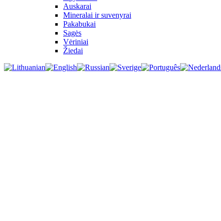
Auskarai
Mineralai ir suvenyrai
Pakabukai
Sagės
Vėriniai
Žiedai