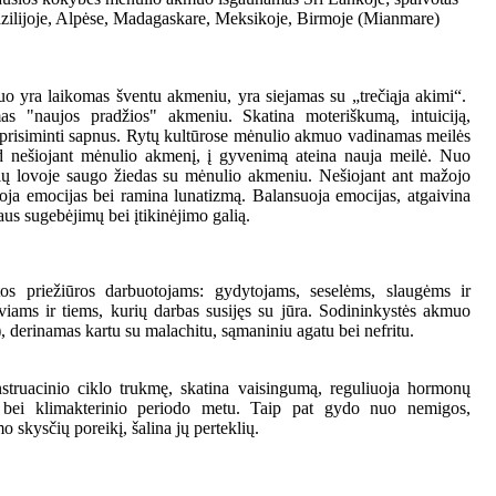
Brazilijoje, Alpėse, Madagaskare, Meksikoje, Birmoje (Mianmare)
o yra laikomas šventu akmeniu, yra siejamas su „trečiąja akimi“.
as "naujos pradžios" akmeniu. Skatina moteriškumą, intuiciją,
 prisiminti sapnus. Rytų kultūrose mėnulio akmuo vadinamas meilės
 nešiojant mėnulio akmenį, į gyvenimą ateina nauja meilė. Nuo
ių lovoje saugo žiedas su mėnulio akmeniu. Nešiojant ant mažojo
uoja emocijas bei ramina lunatizmą. Balansuoja emocijas, atgaivina
iaus sugebėjimų bei įtikinėjimo galią.
tos priežiūros darbuotojams: gydytojams, seselėms, slaugėms ir
eiviams ir tiems, kurių darbas susijęs su jūra. Sodininkystės akmuo
 derinamas kartu su malachitu, sąmaniniu agatu bei nefritu.
truacinio ciklo trukmę, skatina vaisingumą, reguliuoja hormonų
bei klimakterinio periodo metu. Taip pat gydo nuo nemigos,
 skysčių poreikį, šalina jų perteklių.