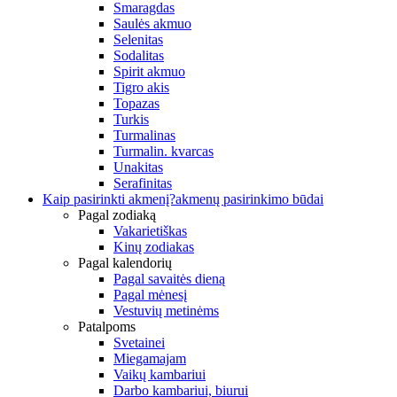
Smaragdas
Saulės akmuo
Selenitas
Sodalitas
Spirit akmuo
Tigro akis
Topazas
Turkis
Turmalinas
Turmalin. kvarcas
Unakitas
Serafinitas
Kaip pasirinkti akmenį?
akmenų pasirinkimo būdai
Pagal zodiaką
Vakarietiškas
Kinų zodiakas
Pagal kalendorių
Pagal savaitės dieną
Pagal mėnesį
Vestuvių metinėms
Patalpoms
Svetainei
Miegamajam
Vaikų kambariui
Darbo kambariui, biurui