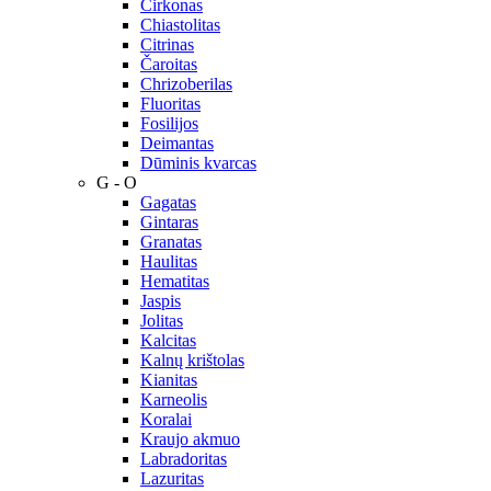
Cirkonas
Chiastolitas
Citrinas
Čaroitas
Chrizoberilas
Fluoritas
Fosilijos
Deimantas
Dūminis kvarcas
G - O
Gagatas
Gintaras
Granatas
Haulitas
Hematitas
Jaspis
Jolitas
Kalcitas
Kalnų krištolas
Kianitas
Karneolis
Koralai
Kraujo akmuo
Labradoritas
Lazuritas