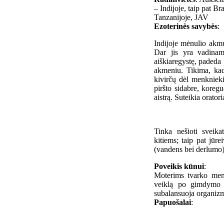
– Indijoje, taip pat 
Tanzanijoje, JAV
Ezoterinės savybės
:
Indijoje mėnulio akmu
Dar jis yra vadinam
aiškiaregystę, padeda
akmeniu. Tikima, kad
kivirčų dėl menkniek
piršto sidabre, koreg
aistrą. Suteikia orator
Tinka nešioti sveika
kitiems; taip pat jūr
(vandens bei derlumo),
Poveikis kūnui
:
Moterims tvarko mens
veiklą po gimdymo 
subalansuoja organizmo
Papuošalai
: