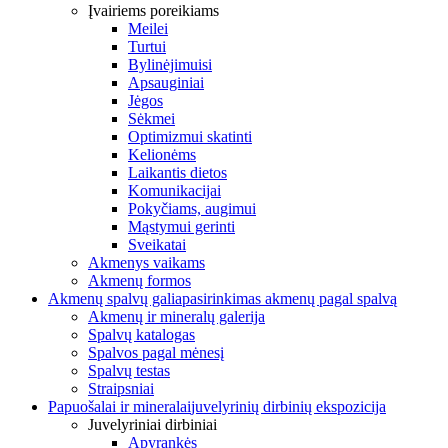
Įvairiems poreikiams
Meilei
Turtui
Bylinėjimuisi
Apsauginiai
Jėgos
Sėkmei
Optimizmui skatinti
Kelionėms
Laikantis dietos
Komunikacijai
Pokyčiams, augimui
Mąstymui gerinti
Sveikatai
Akmenys vaikams
Akmenų formos
Akmenų spalvų galia
pasirinkimas akmenų pagal spalvą
Akmenų ir mineralų galerija
Spalvų katalogas
Spalvos pagal mėnesį
Spalvų testas
Straipsniai
Papuošalai ir mineralai
juvelyrinių dirbinių ekspozicija
Juvelyriniai dirbiniai
Apyrankės