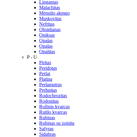
Lingamas
Malachitas
Mėnulio akmuo
Muskovitas
Nefritas
Obsidianas
Oniksas
Opalas
Opalas
Opalitas
P - U
Piritas
Peridotas
Perlai
Platina
Perlamutras
Prehnitas
Rodochrozitas
Rodonitas
Rožinis kvarcas
Rutilo kvarcas
Rubinas
Rubinas su zoisitu
Safyras
Sidabras