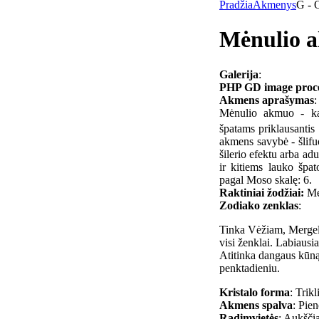
Pradžia
Akmenys
G - 
Mėnulio 
Galerija
:
PHP GD image process
Akmens aprašymas
:
Mėnulio akmuo - kal
špatams priklausantis
akmens savybė - šlifu
šilerio efektu arba ad
ir kitiems lauko špa
pagal Moso skalę: 6.
Raktiniai žodžiai:
Mei
Zodiako zenklas
:
Tinka Vėžiam, Mergel
visi ženklai. Labiaus
Atitinka dangaus kūną 
penktadieniu.
Kristalo forma
: Trikl
Akmens spalva
: Pien
Radimvietės
: Aukšči