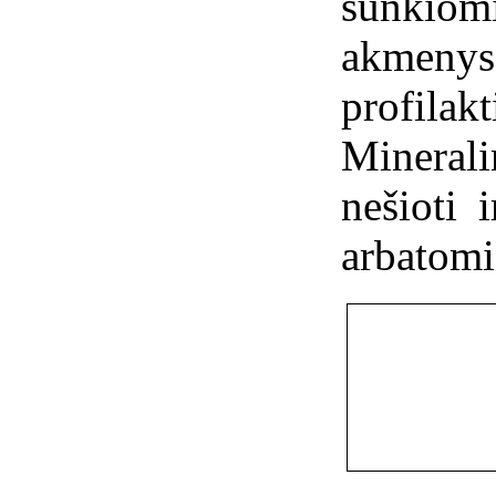
sunkiom
akmen
profil
Minera
nešioti 
arbatomi