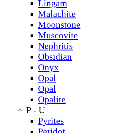
Lingam
Malachite
Moonstone
Muscovite
Nephritis
Obsidian
Onyx
Opal
Opal
Opalite
P - U
Pyrites
Peridot