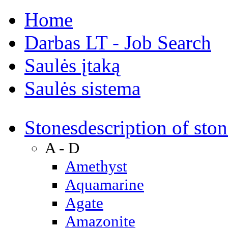
Home
Darbas LT - Job Search
Saulės įtaką
Saulės sistema
Stones
description of ston
A - D
Amethyst
Aquamarine
Agate
Amazonite