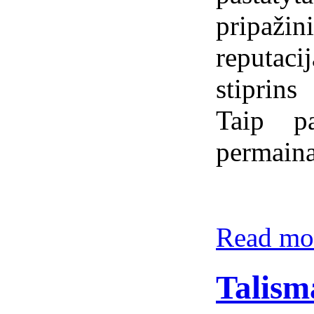
pripaži
reputaci
stiprin
Taip p
permaina
Read mor
Talism