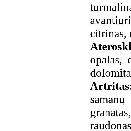
turma
avantiu
citrinas,
Ateroskl
opalas, 
dolomita
Artrit
samanų 
granat
raudonas