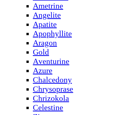
Ametrine
Angelite
Apatite
Apophyllite
Aragon
Gold
Аventurine
Azure
Chalcedony
Chrysoprase
Chrizokola
Celestine