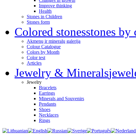
Changes in growth
Improve thinking
Health
Stones in Children
Stones form
Colored stones
stones by 
Akmenų ir mineralų galerija
Colour Catalogue
Colors by Month
Color test
Articles
Jewelry & Minerals
jewel
Jewelry
Bracelets
Earrings
Minerals and Souvenirs
Pendants
Shoes
Necklaces
Rings