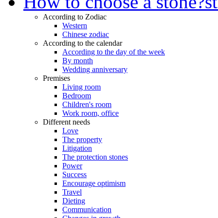
How to choose a stone?
s
According to Zodiac
Western
Chinese zodiac
According to the calendar
According to the day of the week
By month
Wedding anniversary
Premises
Living room
Bedroom
Children's room
Work room, office
Different needs
Love
The property
Litigation
The protection stones
Power
Success
Encourage optimism
Travel
Dieting
Communication