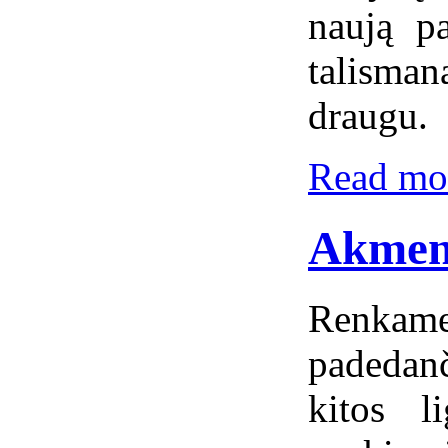
naują pa
talisma
draugu.
Read mor
Akmeny
Renkame
padedanč
kitos l