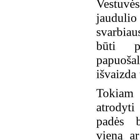
Vestuvė
jaudulio
svarbiau
būti p
papuoša
išvaizda t
Tokiam 
atrodyt
padės b
vieną ar