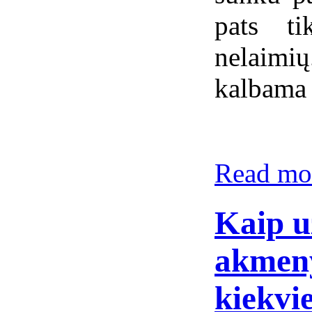
pats ti
nelaim
kalbama 
Read mor
Kaip u
akmeny
kiekvi