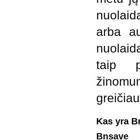
nuolaida
arba au
nuolaid
taip p
žinomu
greičiau
Kas yra B
Bnsav