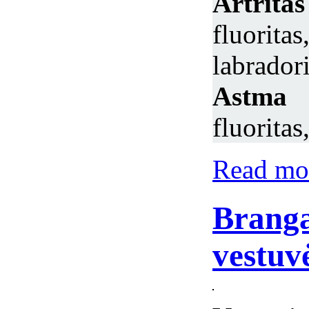
Artrit
fluorit
labradori
Astma
–
fluoritas
Read mor
Branga
vestuv