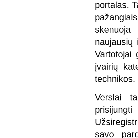
portalas. T
pažangia
skenuoja 
naujausių 
Vartotojai 
įvairių ka
technikos.
Verslai t
prisijung
Užsiregistr
savo pard