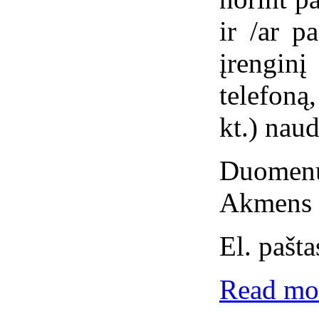
ir /ar p
įrengin
telefoną
kt.) naud
Duomenų
Akmens 
El. pašta
Read mor