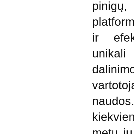
pinigų
platfor
ir efe
unikal
dalinimo
vartotoj
naudos
kiekvie
metu j