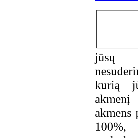
jūsų 
nesuderi
kurią j
akmenį 
akmens p
100%, 