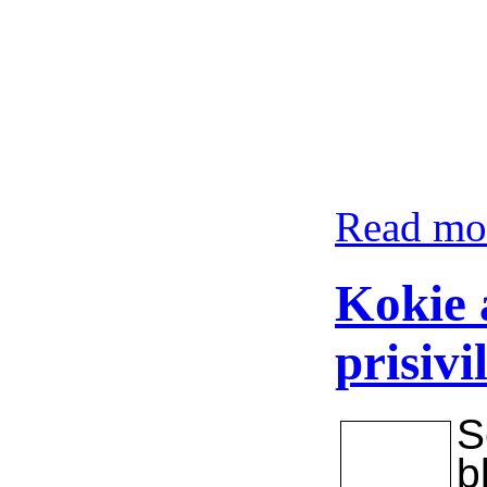
Read mor
Kokie
prisivi
S
b