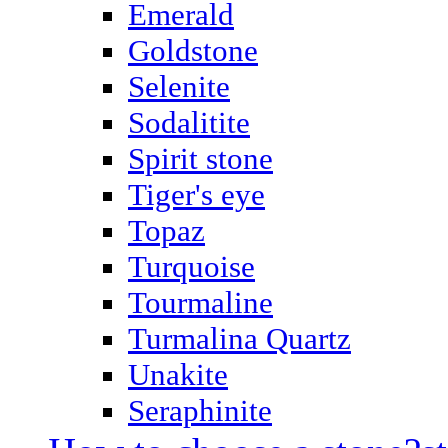
Emerald
Goldstone
Selenite
Sodalitite
Spirit stone
Tiger's eye
Topaz
Turquoise
Tourmaline
Turmalina Quartz
Unakite
Seraphinite