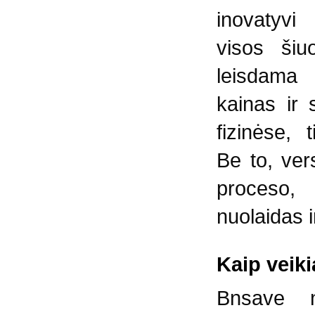
inovatyvi
visos šiu
leisdama 
kainas ir 
fizinėse, 
Be to, vers
proceso,
nuolaidas i
Kaip veik
Bnsave n