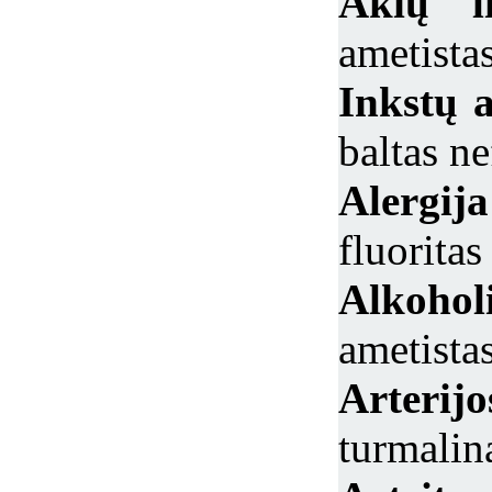
Akių li
ametistas
Inkstų 
baltas ne
Alerg
fluoritas
Alkoho
ametista
Arterijo
turmalin