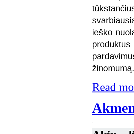
tūkstanči
svarbiausia
ieško nuol
produktu
pardavim
žinomumą
Read mor
Akmeny