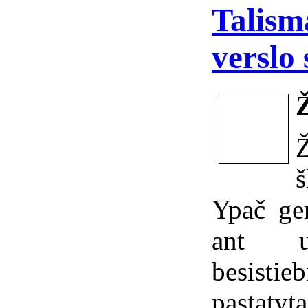
Talism
verslo
š
Ypač ger
ant u
besistieb
pastatyt