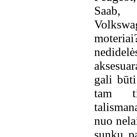
Saab, 
Volksw
moteria
nedid
aksesua
gali būt
tam ti
talisman
nuo nela
sunku p