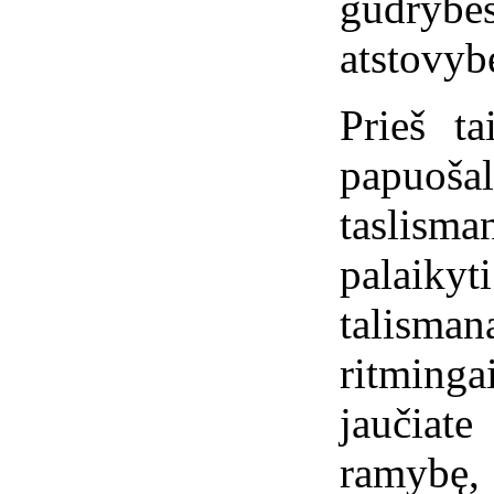
gudrybe
atstovyb
Prieš ta
papuoš
taslism
palaikyti
talism
ritming
jaučiat
ramybę, 