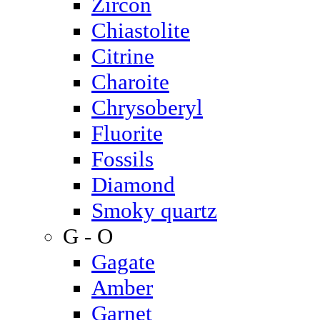
Zircon
Chiastolite
Citrine
Charoite
Chrysoberyl
Fluorite
Fossils
Diamond
Smoky quartz
G - O
Gagate
Amber
Garnet