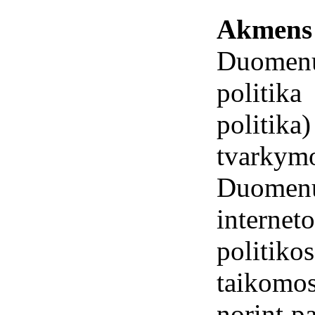
Akmen
Duomenų 
politi
politik
tvarky
Duomen
interne
politi
taikomo
norint p