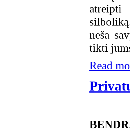
atreipt
silboli
neša sav
tikti jum
Read mor
Privat
BENDR