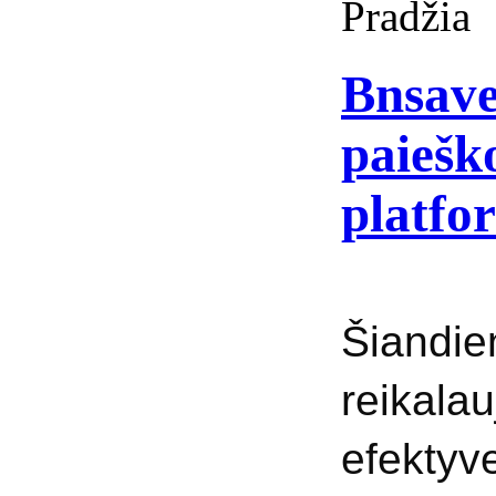
Pradžia
Bnsave
paieško
platfo
Šiandie
reika
efekty